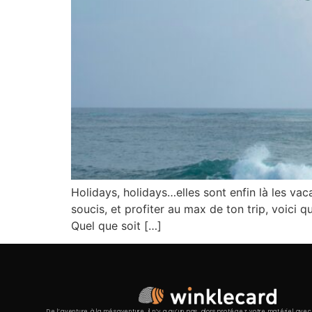
Holidays, holidays…elles sont enfin là les va
soucis, et profiter au max de ton trip, voici 
Quel que soit […]
De l’aventure à la mésaventure, il n’y a qu’un pas, alors protégez votre matériel avec