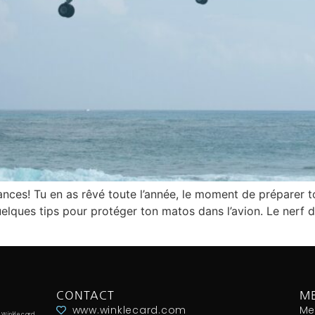
cances! Tu en as rêvé toute l’année, le moment de préparer 
quelques tips pour protéger ton matos dans l’avion. Le nerf d
CONTACT
ME
www.winklecard.com
Me
 Winklecard,