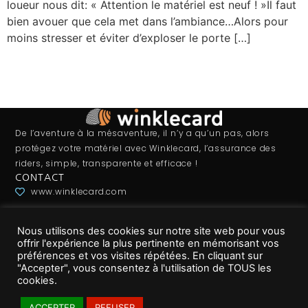
loueur nous dit: « Attention le matériel est neuf ! »Il faut
bien avouer que cela met dans l’ambiance…Alors pour
moins stresser et éviter d’exploser le porte […]
De l’aventure à la mésaventure, il n’y a qu’un pas, alors
protégez votre matériel avec Winklecard, l’assurance des
riders, simple, transparente et efficace !
CONTACT
www.winklecard.com
09 80 80 21 70
Nous utilisons des cookies sur notre site web pour vous
contact@winklecard.com
offrir l'expérience la plus pertinente en mémorisant vos
MENTIONS OBLIGATOIRES
préférences et vos visites répétées. En cliquant sur
Mentions légales
"Accepter", vous consentez à l'utilisation de TOUS les
cookies.
Gestion des cookies
ACCEPTER
REFUSER