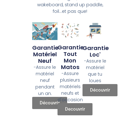
wakeboard, stand up paddle,
foil...et pas que!
Garantie
Garantie
Garantie
Tout
Matériel
Loc'
Mon
Neuf
-Assure le
Matos
-Assure le
matériel
-Assure
matériel
que tu
plusieurs
neuf
loues
matériels
pendant
Découvrir
neufs et
un an.
d'occasion
Découvrir
Decouvrir