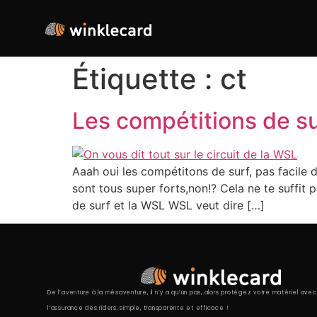
Étiquette :
ct
Les compétitions de su
Aaah oui les compétitons de surf, pas facile
sont tous super forts,non!? Cela ne te suffit 
de surf et la WSL WSL veut dire […]
De l’aventure à la mésaventure, il n’y a qu’un pas, alors protégez votre matériel avec
l’assurance des riders, simple, transparente et efficace !