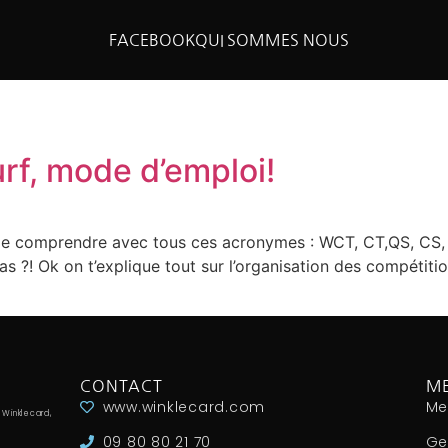
FACEBOOK
QUI SOMMES NOUS
rf, mode d’emploi!
 de comprendre avec tous ces acronymes : WCT, CT,QS, CS, W
pas ?! Ok on t’explique tout sur l’organisation des compétit
CONTACT
ME
www.winklecard.com
Me
 Winklecard,
09 80 80 21 70
Ge